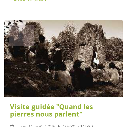
11
AOÛT
2025
Visite guidée "Quand les
pierres nous parlent"
Lundi 11 août 2025 de 10h30 à 11h30