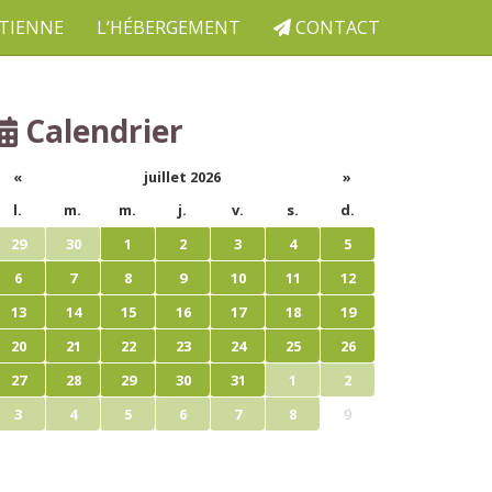
ETIENNE
L’HÉBERGEMENT
CONTACT
Calendrier
«
juillet 2026
»
l.
m.
m.
j.
v.
s.
d.
29
30
1
2
3
4
5
6
7
8
9
10
11
12
13
14
15
16
17
18
19
20
21
22
23
24
25
26
27
28
29
30
31
1
2
3
4
5
6
7
8
9