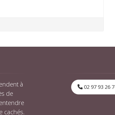
endent à
02 97 93 26 7
ès de
 entendre
e cachés.