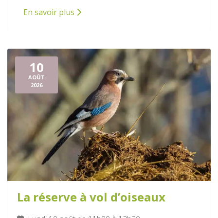
En savoir plus
10
AOÛT
2026
La réserve à vol d’oiseaux