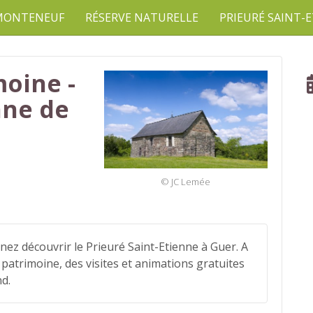
 MONTENEUF
RÉSERVE NATURELLE
PRIEURÉ SAINT-
oine -
nne de
© JC Lemée
ez découvrir le Prieuré Saint-Etienne à Guer. A
patrimoine, des visites et animations gratuites
d.