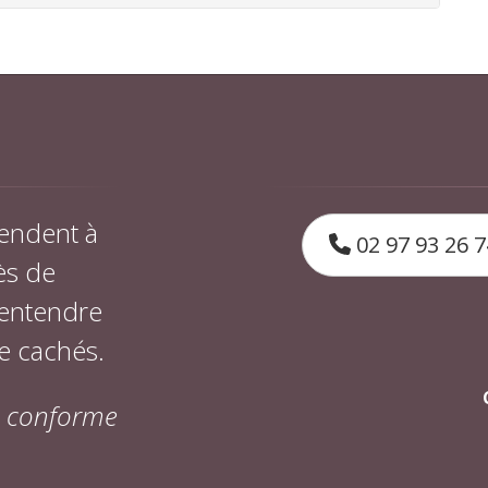
endent à
02 97 93 26 7
ès de
 entendre
e cachés.
on conforme