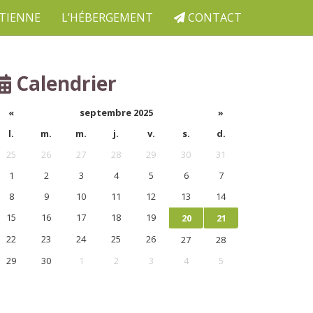
ETIENNE
L’HÉBERGEMENT
CONTACT
Calendrier
«
septembre 2025
»
l.
m.
m.
j.
v.
s.
d.
25
26
27
28
29
30
31
1
2
3
4
5
6
7
8
9
10
11
12
13
14
15
16
17
18
19
20
21
22
23
24
25
26
27
28
29
30
1
2
3
4
5