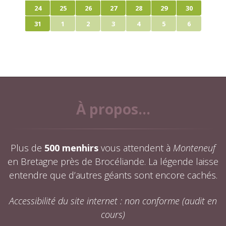
24
25
26
27
28
29
30
31
1
2
3
4
5
6
À propos...
Plus de
500 menhirs
vous attendent à
Monteneuf
en Bretagne près de Brocéliande. La légende laisse
entendre que d’autres géants sont encore cachés.
Accessibilité du site internet : non conforme (audit en
cours)