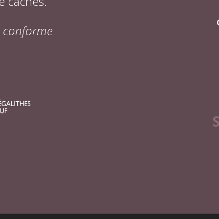
e cachés.
on conforme