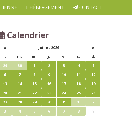
ETIENNE
L’HÉBERGEMENT
CONTACT
Calendrier
«
juillet 2026
»
l.
m.
m.
j.
v.
s.
d.
29
30
1
2
3
4
5
6
7
8
9
10
11
12
13
14
15
16
17
18
19
20
21
22
23
24
25
26
27
28
29
30
31
1
2
3
4
5
6
7
8
9