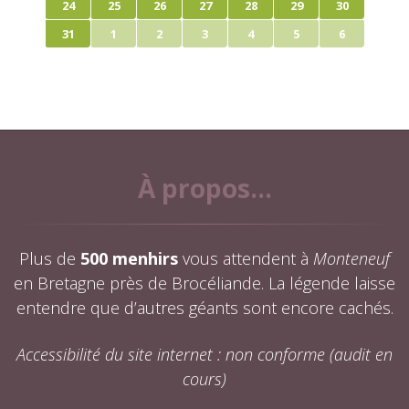
24
25
26
27
28
29
30
31
1
2
3
4
5
6
À propos...
Plus de
500 menhirs
vous attendent à
Monteneuf
en Bretagne près de Brocéliande. La légende laisse
entendre que d’autres géants sont encore cachés.
Accessibilité du site internet : non conforme (audit en
cours)