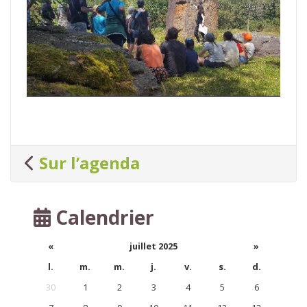
Sur l’agenda
Calendrier
«
juillet 2025
»
l.
m.
m.
j.
v.
s.
d.
30
1
2
3
4
5
6