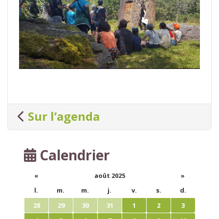
Sur l’agenda
Calendrier
«
août 2025
»
l.
m.
m.
j.
v.
s.
d.
28
29
30
31
1
2
3