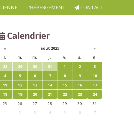
ETIENNE
L’HÉBERGEMENT
CONTACT
Calendrier
«
août 2025
»
l.
m.
m.
j.
v.
s.
d.
28
29
30
31
1
2
3
4
5
6
7
8
9
10
11
12
13
14
15
16
17
18
19
20
21
22
23
24
25
26
27
28
29
30
31
1
2
3
4
5
6
7