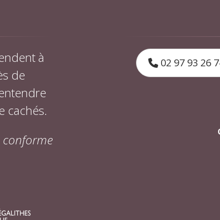
endent à
02 97 93 26 7
ès de
 entendre
e cachés.
on conforme