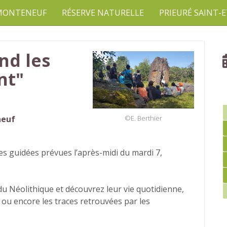
 MONTENEUF
RÉSERVE NATURELLE
PRIEURÉ SAINT-
nd les
nt"
©E. Berthier
neuf
tes guidées prévues l’après-midi du mardi 7,
 Néolithique et découvrez leur vie quotidienne,
 ou encore les traces retrouvées par les