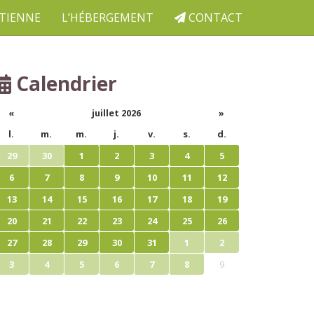
ETIENNE
L’HÉBERGEMENT
CONTACT
Calendrier
«
juillet 2026
»
l.
m.
m.
j.
v.
s.
d.
29
30
1
2
3
4
5
6
7
8
9
10
11
12
13
14
15
16
17
18
19
20
21
22
23
24
25
26
27
28
29
30
31
1
2
3
4
5
6
7
8
9