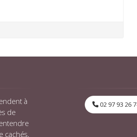
endent à
02 97 93 26 7
ès de
 entendre
e cachés.