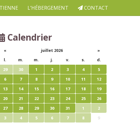
ETIENNE
L’HÉBERGEMENT
CONTACT
Calendrier
«
juillet 2026
»
l.
m.
m.
j.
v.
s.
d.
29
30
1
2
3
4
5
6
7
8
9
10
11
12
13
14
15
16
17
18
19
20
21
22
23
24
25
26
27
28
29
30
31
1
2
3
4
5
6
7
8
9