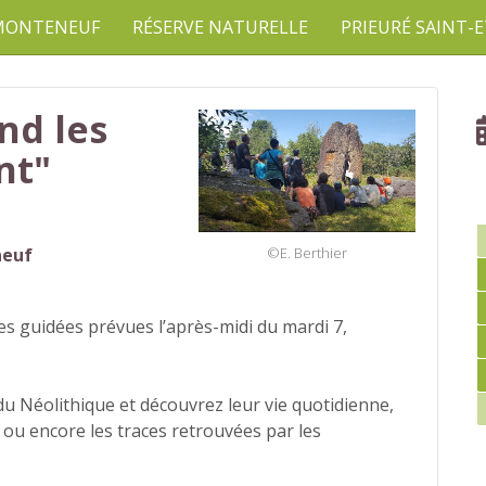
 MONTENEUF
RÉSERVE NATURELLE
PRIEURÉ SAINT-
nd les
nt"
©E. Berthier
neuf
tes guidées prévues l’après-midi du mardi 7,
 Néolithique et découvrez leur vie quotidienne,
 ou encore les traces retrouvées par les