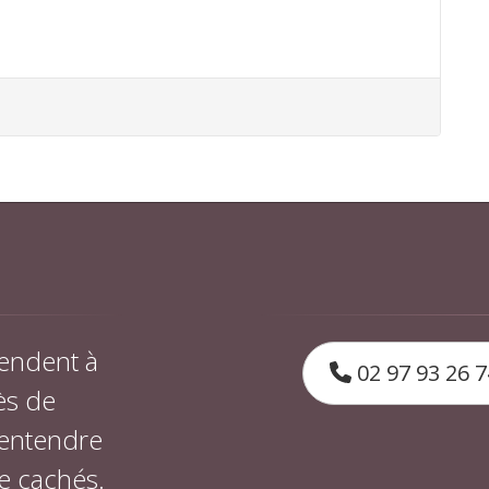
endent à
02 97 93 26 7
ès de
 entendre
e cachés.