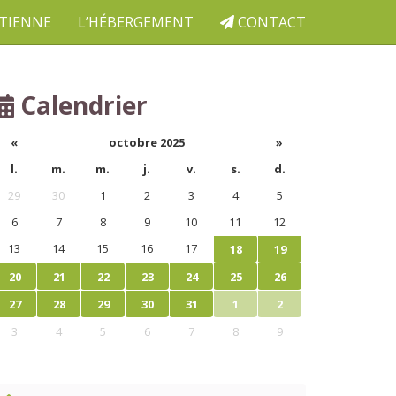
ETIENNE
L’HÉBERGEMENT
CONTACT
Calendrier
«
octobre 2025
»
l.
m.
m.
j.
v.
s.
d.
29
30
1
2
3
4
5
6
7
8
9
10
11
12
13
14
15
16
17
18
19
20
21
22
23
24
25
26
27
28
29
30
31
1
2
3
4
5
6
7
8
9