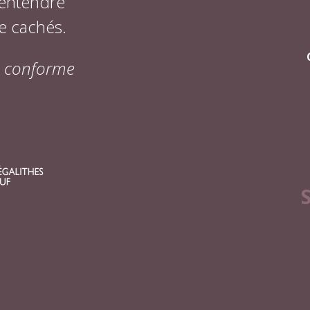
 entendre
e cachés.
on conforme