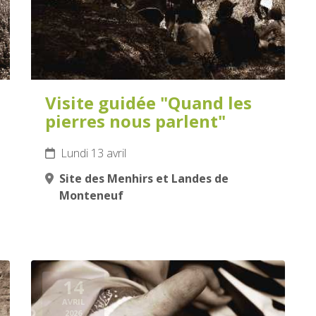
Visite guidée "Quand les
pierres nous parlent"
Lundi 13 avril
Site des Menhirs et Landes de
Monteneuf
14
AVRIL
2026