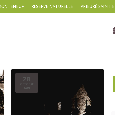
 MONTENEUF
RÉSERVE NATURELLE
PRIEURÉ SAINT-
28
OCTOBRE
2025