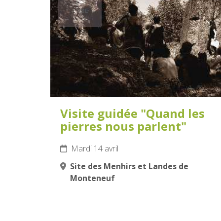
14
AVRIL
2026
Visite guidée "Quand les
pierres nous parlent"
Mardi 14 avril
Site des Menhirs et Landes de
Monteneuf