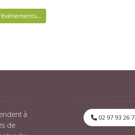
d'événements…
endent à
02 97 93 26 7
ès de