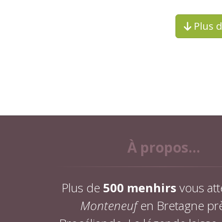
Plus 
À propos...
Plus de
500 menhirs
vous att
Monteneuf
en Bretagne pr