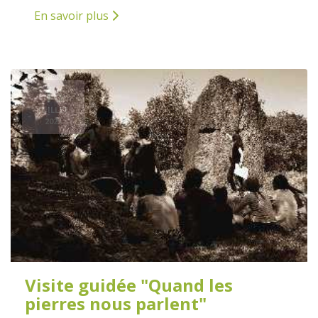
En savoir plus
16
JUILLET
2025
Visite guidée "Quand les
pierres nous parlent"