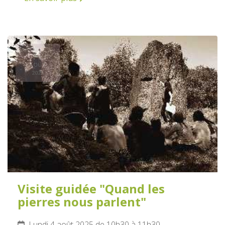
4
AOÛT
2025
Visite guidée "Quand les
pierres nous parlent"
Lundi 4 août 2025 de 10h30 à 11h30