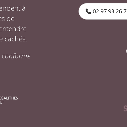
endent à
02 97 93 26 7
ès de
 entendre
e cachés.
on conforme