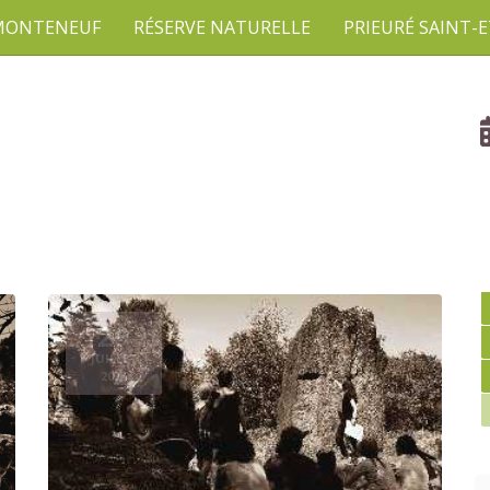
 MONTENEUF
RÉSERVE NATURELLE
PRIEURÉ SAINT-
29
JUILLET
2025