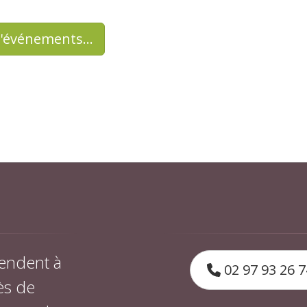
d'événements…
endent à
02 97 93 26 7
ès de