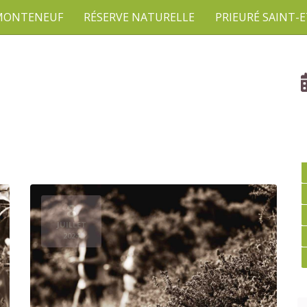
 MONTENEUF
RÉSERVE NATURELLE
PRIEURÉ SAINT-
8
JUILLET
2024