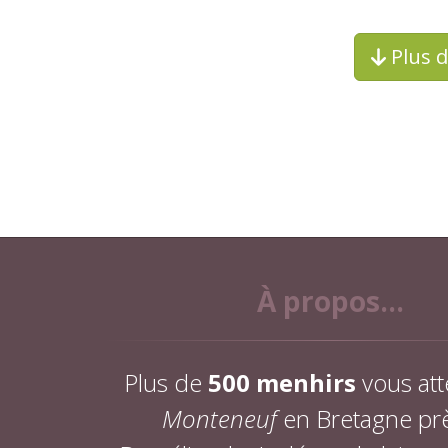
Plus 
À propos...
Plus de
500 menhirs
vous att
Monteneuf
en Bretagne pr