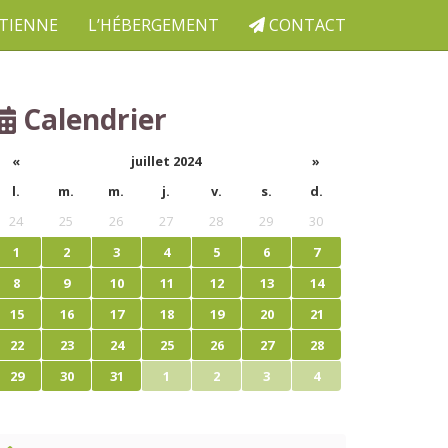
ETIENNE
L’HÉBERGEMENT
CONTACT
Calendrier
«
juillet 2024
»
l.
m.
m.
j.
v.
s.
d.
24
25
26
27
28
29
30
1
2
3
4
5
6
7
8
9
10
11
12
13
14
15
16
17
18
19
20
21
22
23
24
25
26
27
28
29
30
31
1
2
3
4