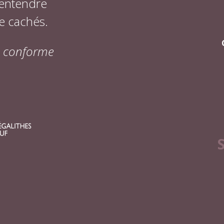
 entendre
e cachés.
on conforme