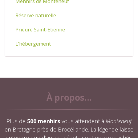
Menhirs de Monteneuf
Réserve naturelle
Prieuré Saint-Etienne
L’hébergement
À propos...
Plus de
500 menhirs
vous attendent à
Monteneuf
en Bretagne près de Brocéliande. La légende laisse
entendre que d’autres géants sont encore cachés.