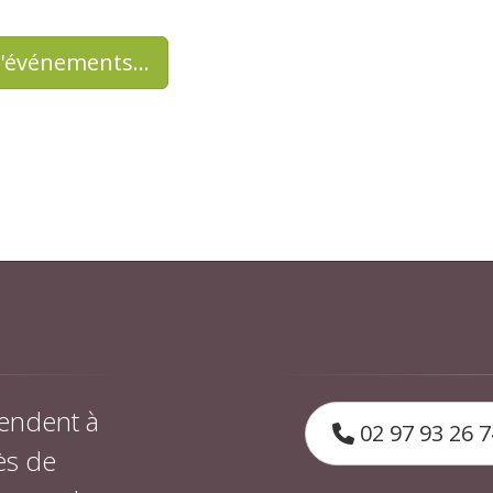
d'événements…
endent à
02 97 93 26 7
ès de