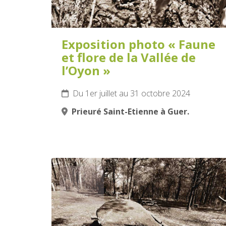
Exposition photo « Faune
et flore de la Vallée de
l’Oyon »
Du 1er juillet au 31 octobre 2024
Prieuré Saint-Etienne à Guer.
6
AOÛT
2024