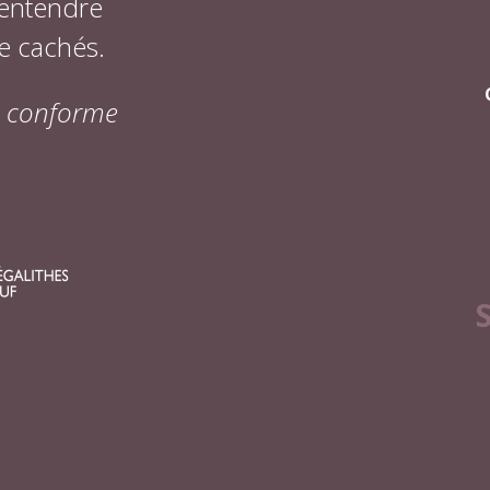
 entendre
e cachés.
on conforme