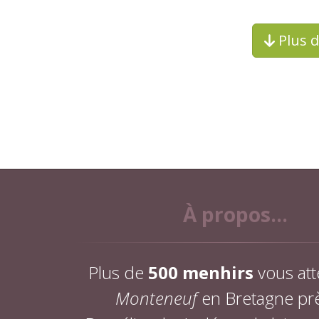
Plus 
À propos...
Plus de
500 menhirs
vous att
Monteneuf
en Bretagne pr