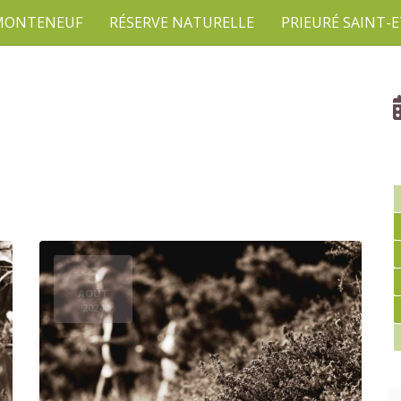
 MONTENEUF
RÉSERVE NATURELLE
PRIEURÉ SAINT-
5
AOÛT
2024