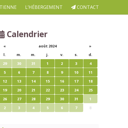
ETIENNE
L’HÉBERGEMENT
CONTACT
Calendrier
«
août 2024
»
l.
m.
m.
j.
v.
s.
d.
29
30
31
1
2
3
4
5
6
7
8
9
10
11
12
13
14
15
16
17
18
19
20
21
22
23
24
25
26
27
28
29
30
31
1
2
3
4
5
6
7
8