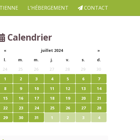
ETIENNE
L’HÉBERGEMENT
CONTACT
Calendrier
«
juillet 2024
»
l.
m.
m.
j.
v.
s.
d.
24
25
26
27
28
29
30
1
2
3
4
5
6
7
8
9
10
11
12
13
14
15
16
17
18
19
20
21
22
23
24
25
26
27
28
29
30
31
1
2
3
4