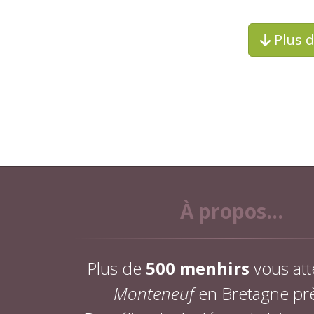
Plus 
À propos...
Plus de
500 menhirs
vous att
Monteneuf
en Bretagne pr