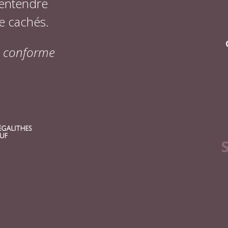
 entendre
e cachés.
on conforme