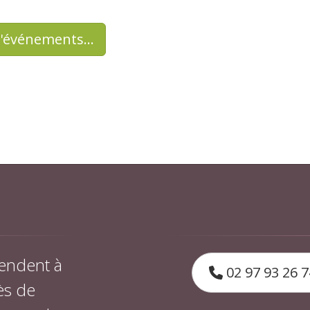
d'événements…
endent à
02 97 93 26 7
ès de