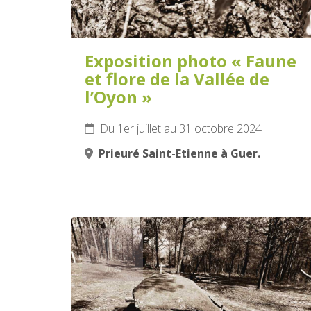
Exposition photo « Faune
et flore de la Vallée de
l’Oyon »
Du 1er juillet au 31 octobre 2024
Prieuré Saint-Etienne à Guer.
16
JUILLET
2024