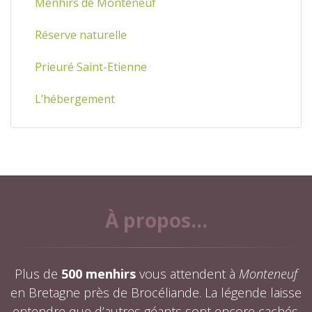
Menhirs de Monteneuf
Réserve naturelle
Prieuré Saint-Etienne
L’hébergement
À propos...
Plus de
500 menhirs
vous attendent à
Monteneuf
en Bretagne près de Brocéliande. La légende laisse
entendre que d’autres géants sont encore cachés.