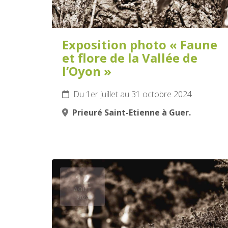
Exposition photo « Faune
et flore de la Vallée de
l’Oyon »
Du 1er juillet au 31 octobre 2024
Prieuré Saint-Etienne à Guer.
12
AOÛT
2024