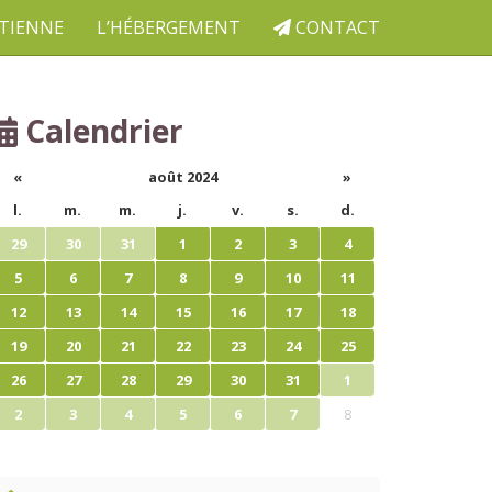
ETIENNE
L’HÉBERGEMENT
CONTACT
Calendrier
«
août 2024
»
l.
m.
m.
j.
v.
s.
d.
29
30
31
1
2
3
4
5
6
7
8
9
10
11
12
13
14
15
16
17
18
19
20
21
22
23
24
25
26
27
28
29
30
31
1
2
3
4
5
6
7
8