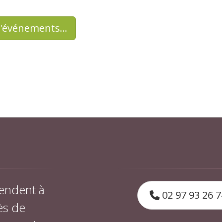
d'événements…
endent à
02 97 93 26 7
ès de