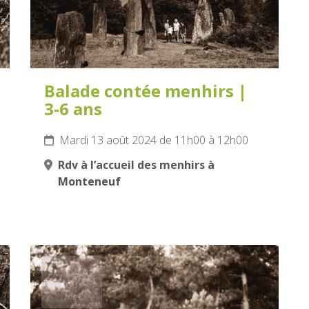
Balade contée menhirs |
3-6 ans
Mardi 13 août 2024 de 11h00 à 12h00
Rdv à l’accueil des menhirs à
Monteneuf
14
AOÛT
2024