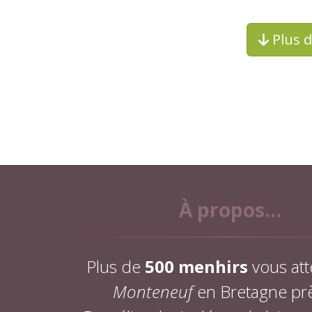
Plus 
À propos...
Plus de
500 menhirs
vous att
Monteneuf
en Bretagne pr