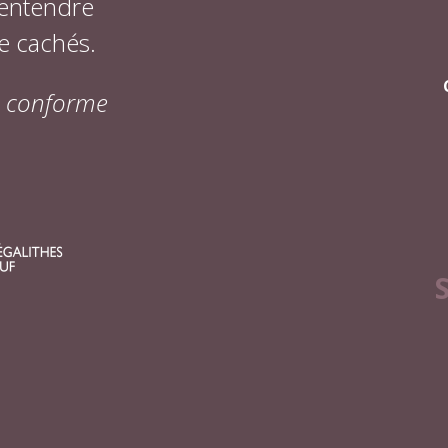
 entendre
e cachés.
on conforme