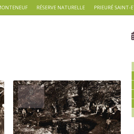
 MONTENEUF
RÉSERVE NATURELLE
PRIEURÉ SAINT-
9
AOÛT
2024