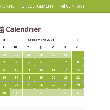
ETIENNE
L’HÉBERGEMENT
CONTACT
Calendrier
«
septembre 2024
»
l.
m.
m.
j.
v.
s.
d.
26
27
28
29
30
31
1
2
3
4
5
6
7
8
9
10
11
12
13
14
15
16
17
18
19
20
21
22
23
24
25
26
27
28
29
30
1
2
3
4
5
6