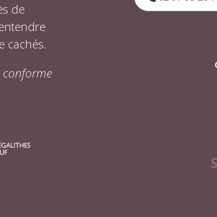
ès de
 entendre
e cachés.
on conforme