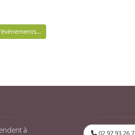
d'événements…
endent à
02 97 93 26 7