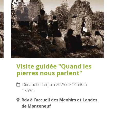
1er
JUIN
2025
Visite guidée "Quand les
pierres nous parlent"
Dimanche 1er juin 2025 de 14h30 à
15h30
Rdv à l’accueil des Menhirs et Landes
de Monteneuf