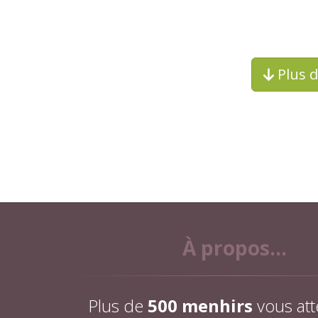
Plus 
À propos...
Plus de
500 menhirs
vous att