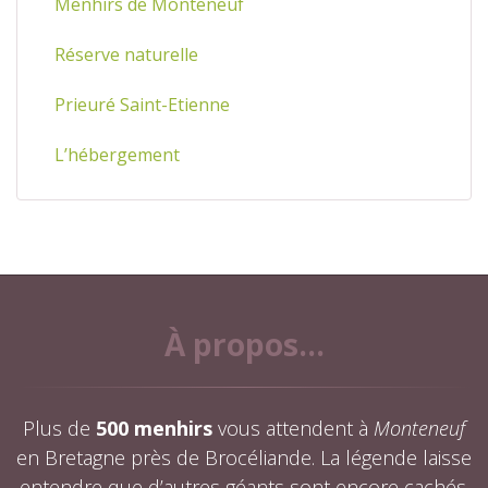
Menhirs de Monteneuf
Réserve naturelle
Prieuré Saint-Etienne
L’hébergement
À propos...
Plus de
500 menhirs
vous attendent à
Monteneuf
en Bretagne près de Brocéliande. La légende laisse
entendre que d’autres géants sont encore cachés.