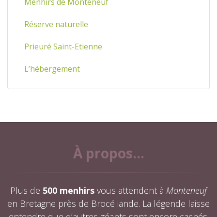
Menhirs de Monteneuf
Réserve naturelle
Prieuré Saint-Etienne
L’hébergement
À propos...
Plus de
500 menhirs
vous attendent à
Monteneuf
en Bretagne près de Brocéliande. La légende laisse
entendre que d’autres géants sont encore cachés.