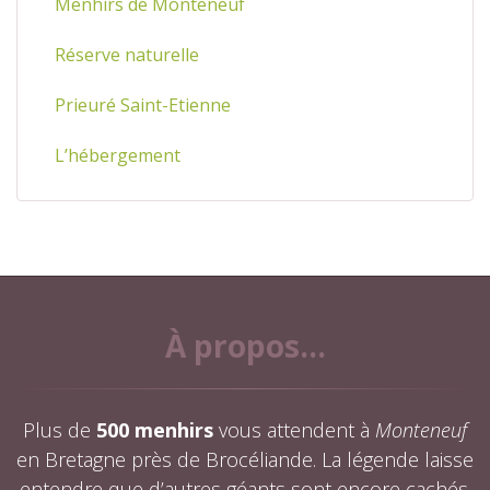
Menhirs de Monteneuf
Réserve naturelle
Prieuré Saint-Etienne
L’hébergement
À propos...
Plus de
500 menhirs
vous attendent à
Monteneuf
en Bretagne près de Brocéliande. La légende laisse
entendre que d’autres géants sont encore cachés.