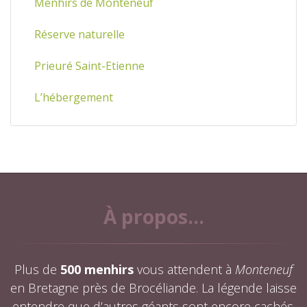
Menhirs de Monteneuf
Réserve naturelle
Prieuré Saint-Etienne
L’hébergement
À propos...
Plus de
500 menhirs
vous attendent à
Monteneuf
en Bretagne près de Brocéliande. La légende laisse
entendre que d’autres géants sont encore cachés.