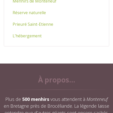
Menhirs de Monteneuf
Réserve naturelle
Prieuré Saint-Etienne
L’hébergement
À propos...
Plus de
500 menhirs
vous attendent à
Monteneuf
en Bretagne près de Brocéliande. La légende laisse
entendre que d’autres géants sont encore cachés.