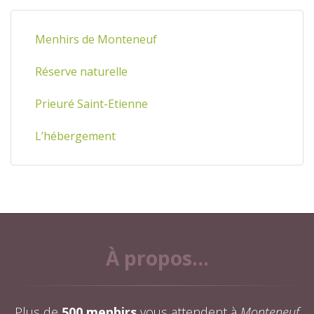
Menhirs de Monteneuf
Réserve naturelle
Prieuré Saint-Etienne
L’hébergement
À propos...
Plus de
500 menhirs
vous attendent à
Monteneuf