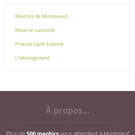
Menhirs de Monteneuf
Réserve naturelle
Prieuré Saint-Etienne
L’hébergement
À propos...
Plus de
500 menhirs
vous attendent à
Monteneuf