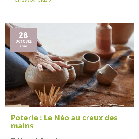
28
OCTOBRE
2026
Poterie : Le Néo au creux des
mains