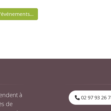
d'événements…
endent à
02 97 93 26 7
ès de