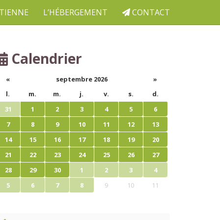
ETIENNE
L’HÉBERGEMENT
CONTACT
Calendrier
«
septembre 2026
»
l.
m.
m.
j.
v.
s.
d.
31
1
2
3
4
5
6
7
8
9
10
11
12
13
14
15
16
17
18
19
20
21
22
23
24
25
26
27
28
29
30
1
2
3
4
5
6
7
8
9
10
11