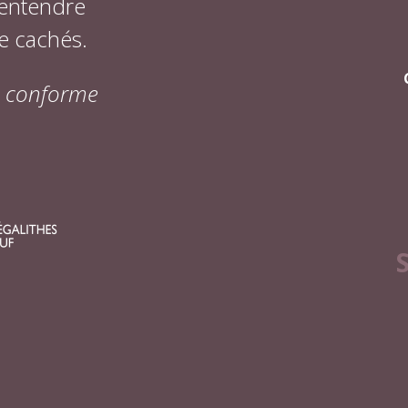
 entendre
e cachés.
on conforme