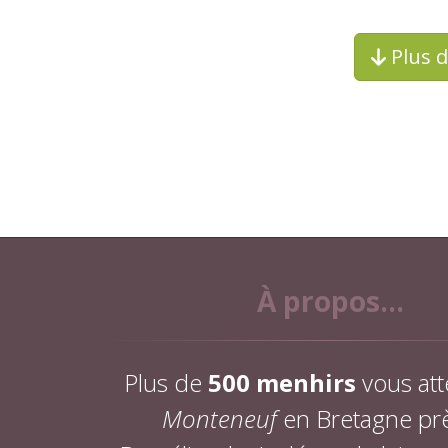
Plus 
À propos...
Plus de
500 menhirs
vous att
Monteneuf
en Bretagne pr