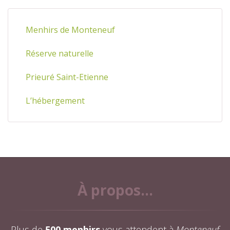
Menhirs de Monteneuf
Réserve naturelle
Prieuré Saint-Etienne
L’hébergement
À propos...
Plus de
500 menhirs
vous attendent à
Monteneuf