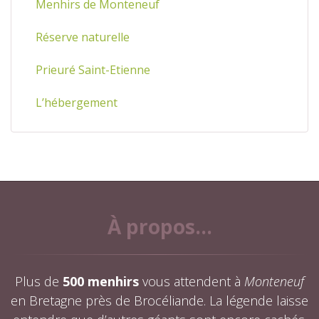
Menhirs de Monteneuf
Réserve naturelle
Prieuré Saint-Etienne
L’hébergement
À propos...
Plus de
500 menhirs
vous attendent à
Monteneuf
en Bretagne près de Brocéliande. La légende laisse