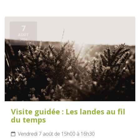
7
AOÛT
2026
Visite guidée : Les landes au fil
du temps
Vendredi 7 août de 15h00 à 16h30