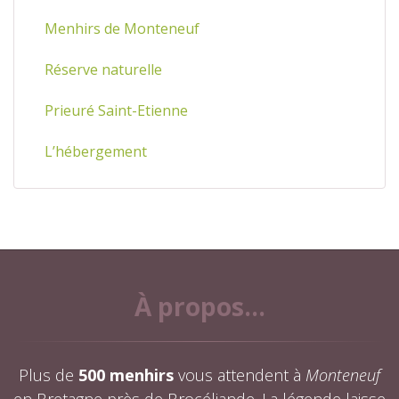
Menhirs de Monteneuf
Réserve naturelle
Prieuré Saint-Etienne
L’hébergement
À propos...
Plus de
500 menhirs
vous attendent à
Monteneuf
en Bretagne près de Brocéliande. La légende laisse