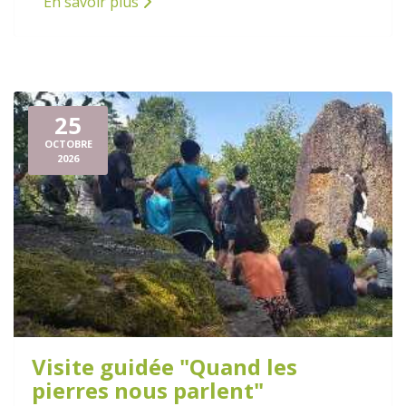
En savoir plus
25
OCTOBRE
2026
Visite guidée "Quand les
pierres nous parlent"