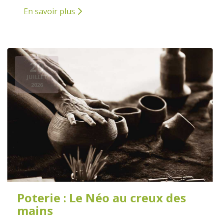
En savoir plus
20
JUILLET
2026
Poterie : Le Néo au creux des
mains