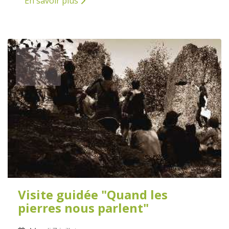
En savoir plus
7
JUILLET
2026
Visite guidée "Quand les
pierres nous parlent"