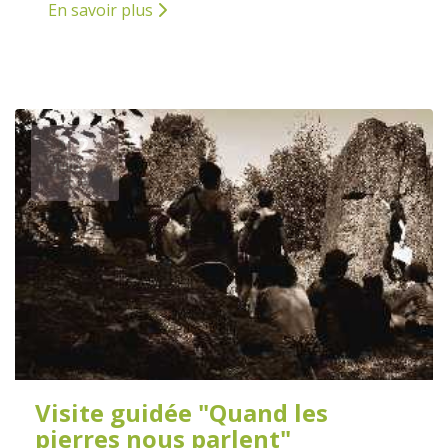
En savoir plus
12
JUILLET
2026
Visite guidée "Quand les
pierres nous parlent"