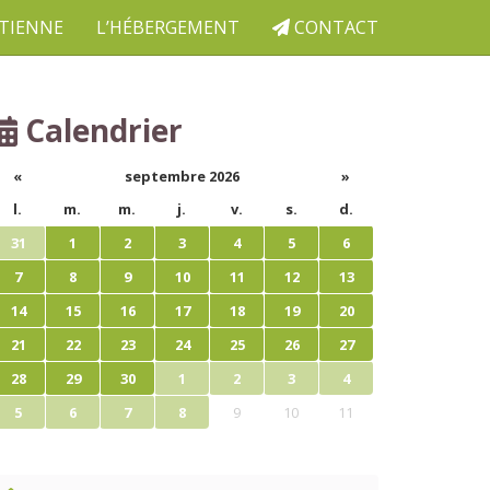
ETIENNE
L’HÉBERGEMENT
CONTACT
Calendrier
«
septembre 2026
»
l.
m.
m.
j.
v.
s.
d.
31
1
2
3
4
5
6
7
8
9
10
11
12
13
14
15
16
17
18
19
20
21
22
23
24
25
26
27
28
29
30
1
2
3
4
5
6
7
8
9
10
11