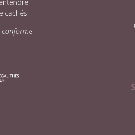
 entendre
e cachés.
on conforme