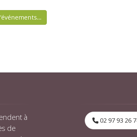
d'événements…
endent à
02 97 93 26 7
ès de