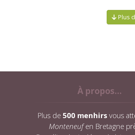
Plus 
À propos...
Plus de
500 menhirs
vous att
Monteneuf
en Bretagne pr