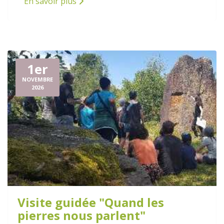
En savoir plus
1er
NOVEMBRE
2026
Visite guidée "Quand les
pierres nous parlent"