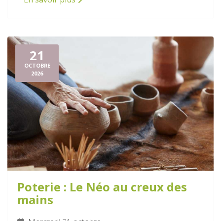
21
OCTOBRE
2026
Poterie : Le Néo au creux des
mains