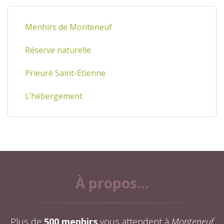
Menhirs de Monteneuf
Réserve naturelle
Prieuré Saint-Etienne
L’hébergement
À propos...
Plus de
500 menhirs
vous attendent à
Monteneuf