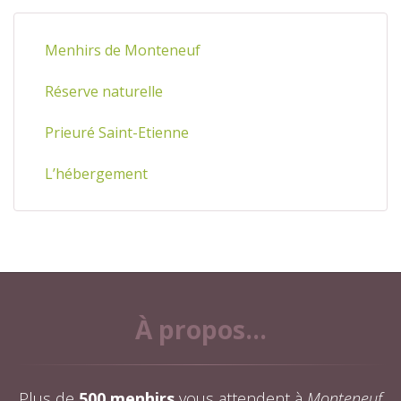
Menhirs de Monteneuf
Réserve naturelle
Prieuré Saint-Etienne
L’hébergement
À propos...
Plus de
500 menhirs
vous attendent à
Monteneuf