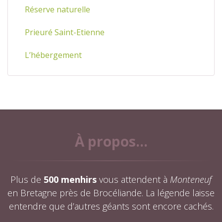
Réserve naturelle
Prieuré Saint-Etienne
L’hébergement
À propos...
Plus de
500 menhirs
vous attendent à
Monteneuf
en Bretagne près de Brocéliande. La légende laisse
entendre que d’autres géants sont encore cachés.