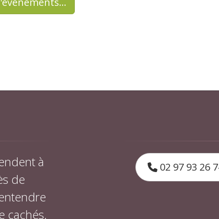
d'événements…
endent à
02 97 93 26 7
ès de
 entendre
e cachés.