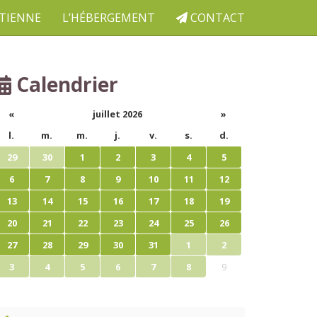
ETIENNE
L’HÉBERGEMENT
CONTACT
Calendrier
«
juillet 2026
»
l.
m.
m.
j.
v.
s.
d.
29
30
1
2
3
4
5
6
7
8
9
10
11
12
13
14
15
16
17
18
19
20
21
22
23
24
25
26
27
28
29
30
31
1
2
3
4
5
6
7
8
9