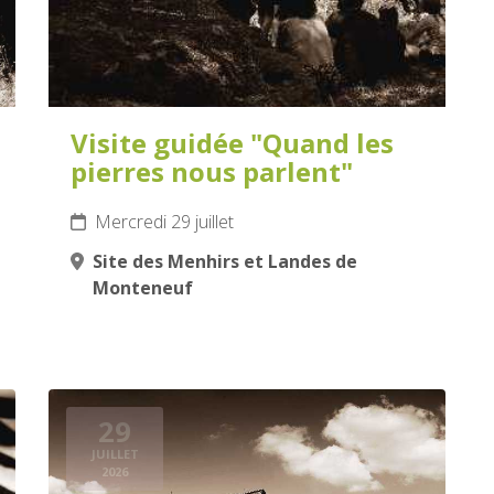
Visite guidée "Quand les
pierres nous parlent"
Mercredi 29 juillet
Site des Menhirs et Landes de
Monteneuf
29
JUILLET
2026