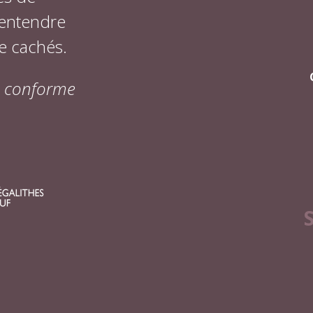
 entendre
e cachés.
on conforme