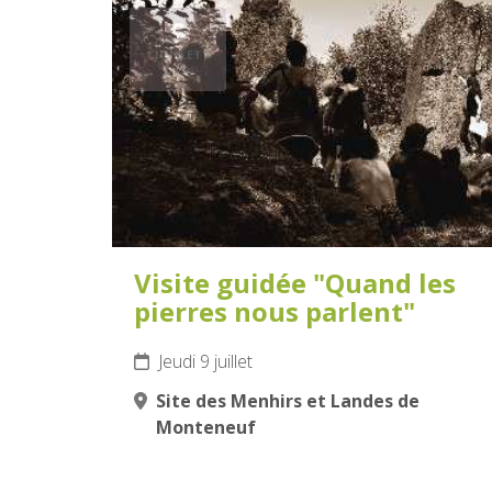
9
JUILLET
2026
Visite guidée "Quand les
pierres nous parlent"
Jeudi 9 juillet
Site des Menhirs et Landes de
Monteneuf