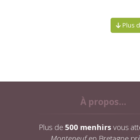
Plus 
À propos...
Plus de
500 menhirs
vous att
Monteneuf
en Bretagne pr