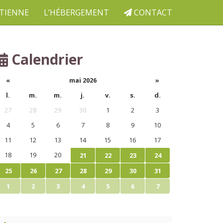
ETIENNE
L’HÉBERGEMENT
CONTACT
Calendrier
«
mai 2026
»
l.
m.
m.
j.
v.
s.
d.
27
28
29
30
1
2
3
4
5
6
7
8
9
10
11
12
13
14
15
16
17
18
19
20
21
22
23
24
25
26
27
28
29
30
31
1
2
3
4
5
6
7