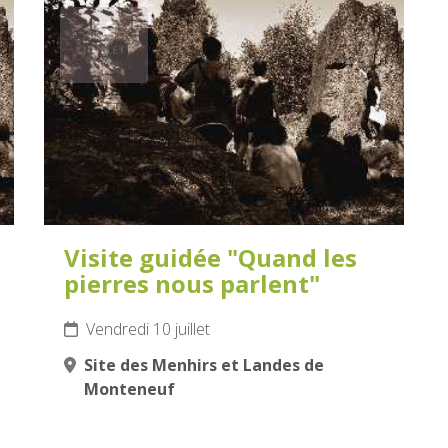
10
JUILLET
2026
Visite guidée "Quand les
pierres nous parlent"
Vendredi 10 juillet
Site des Menhirs et Landes de
Monteneuf