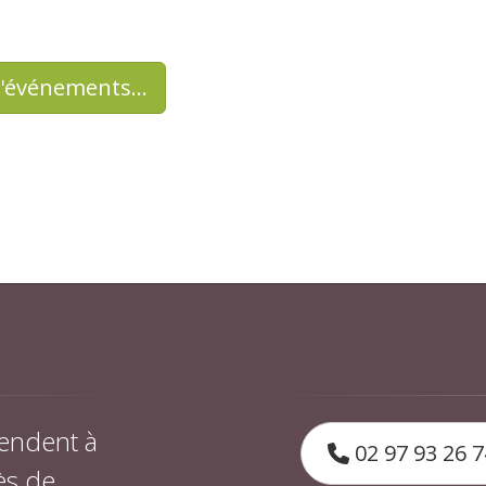
d'événements…
endent à
02 97 93 26 7
ès de