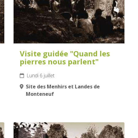
Visite guidée "Quand les
pierres nous parlent"
Lundi 6 juillet
Site des Menhirs et Landes de
Monteneuf
8