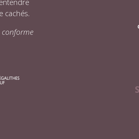
 entendre
e cachés.
on conforme