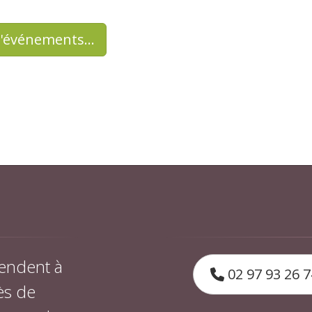
d'événements…
endent à
02 97 93 26 7
ès de