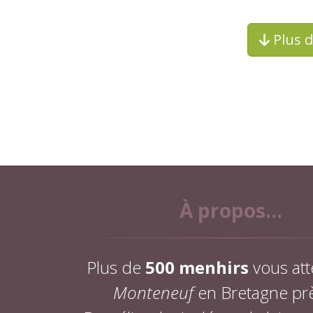
Plus 
À propos...
Plus de
500 menhirs
vous att
Monteneuf
en Bretagne pr