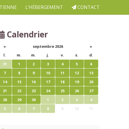
ETIENNE
L’HÉBERGEMENT
CONTACT
Calendrier
«
septembre 2026
»
l.
m.
m.
j.
v.
s.
d.
31
1
2
3
4
5
6
7
8
9
10
11
12
13
14
15
16
17
18
19
20
21
22
23
24
25
26
27
28
29
30
1
2
3
4
5
6
7
8
9
10
11