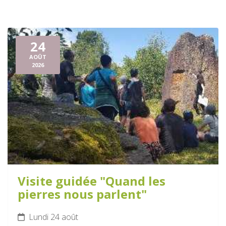
24
AOÛT
2026
Visite guidée "Quand les
pierres nous parlent"
Lundi 24 août