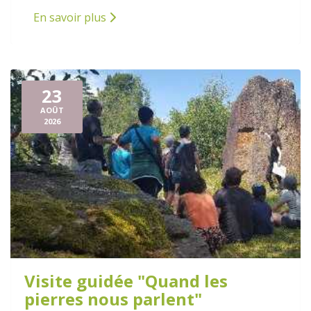
En savoir plus
23
AOÛT
2026
Visite guidée "Quand les
pierres nous parlent"