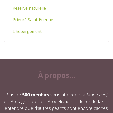
Réserve naturelle
Prieuré Saint-Etienne
L’hébergement
À propos...
Plus de
500 menhirs
vous attendent à
Monteneuf
en Bretagne près de Brocéliande. La légende laisse
entendre que d’autres géants sont encore cachés.