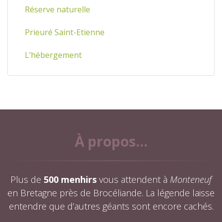
Réserve naturelle
Prieuré Saint-Etienne
L’hébergement
À propos...
Plus de
500 menhirs
vous attendent à
Monteneuf
en Bretagne près de Brocéliande. La légende laisse
entendre que d’autres géants sont encore cachés.