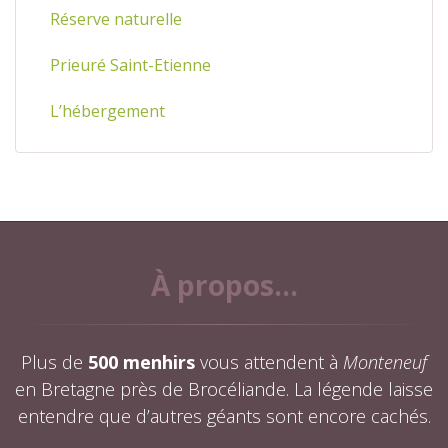
Réserve naturelle
Prieuré Saint-Etienne
L’hébergement
À propos...
Plus de
500 menhirs
vous attendent à
Monteneuf
en Bretagne près de Brocéliande. La légende laisse
entendre que d’autres géants sont encore cachés.