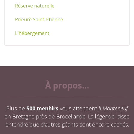
Réserve naturelle
Prieuré Saint-Etienne
L’hébergement
À propos...
Plus de
500 menhirs
vous attendent à
Monteneuf
en Bretagne près de Brocéliande. La légende laisse
entendre que d’autres géants sont encore cachés.