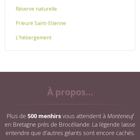
Réserve naturelle
Prieuré Saint-Etienne
L’hébergement
À propos...
Plus de
500 menhirs
vous attendent à
Monteneuf
en Bretagne près de Brocéliande. La légende laisse
entendre que d’autres géants sont encore cachés.