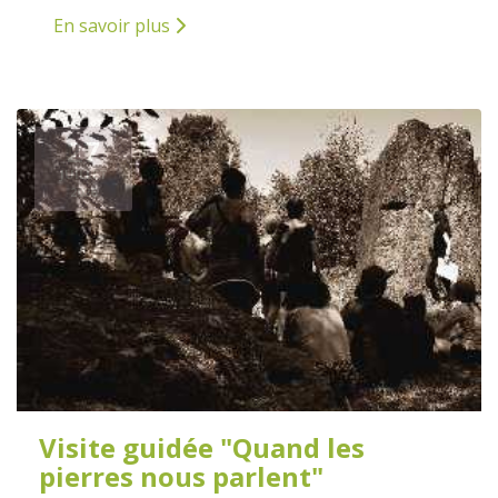
En savoir plus
27
JUILLET
2026
Visite guidée "Quand les
pierres nous parlent"